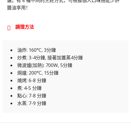
盤。有 8 種不同的烹飪方式，可根據個人口味搭配少許
醬油享用！
調理方法
油炸: 160°C, 3分鐘
炒煮: 3-4分鐘, 接著加蓋蒸4分鐘
微波爐(加熱): 700W, 5分鐘
焗爐: 200°C, 15分鐘
燒烤: 6-8 分鐘
煮: 4-5 分鐘
點心: 7-8 分鐘
水蒸: 7-9 分鐘