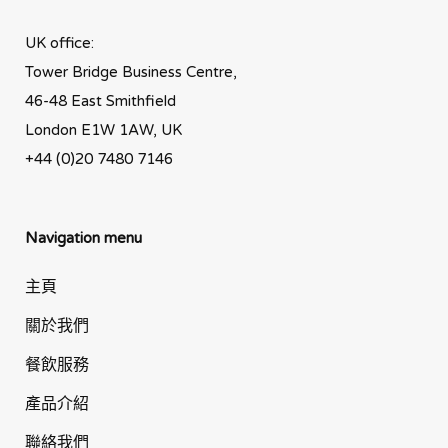
UK office:
Tower Bridge Business Centre,
46-48 East Smithfield
London E1W 1AW, UK
+44 (0)20 7480 7146
Navigation menu
主頁
關於我們
餐飲服務
產品介紹
聯絡我們