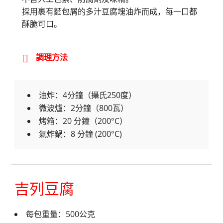
採用裹有麵包屑的多汁豆腐塊油炸而成，每一口都
酥脆可口。
調理方法
油炸：4分鐘（攝氏250度）
微波爐：2分鐘（800瓦）
烤箱：20 分鐘（200°C）
氣炸鍋：8 分鐘 (200°C)
吉列豆腐
每包重量：500公克